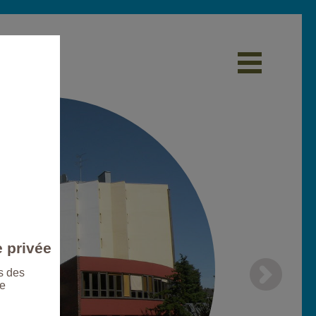
e privée
s des
le