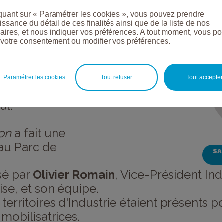
ez vos
quant sur « Paramétrer les cookies », vous pouvez prendre
ssance du détail de ces finalités ainsi que de la liste de nos
aires, et nous indiquer vos préférences. A tout moment, vous p
r votre consentement ou modifier vos préférences.
ans les
 les besoins
Paramétrer les cookies
Tout refuser
Tout accepte
our innover et
al.
ion
a fait une
 au Parc de
SA
sé par
Olivier Romain
, Vice-Président In
ise, et son équipe.
erritoires d'Industrie étaient présents p
 mobilisatrices.