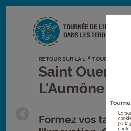
re
RETOUR SUR LA 1
TOURNÉE :
Saint Ouen
L'Aumône
Tournee
Lorsqu
Formez vos talent
cookie
partag
conte