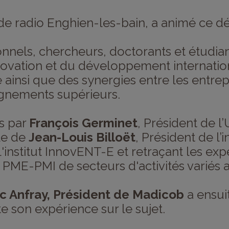
 de radio Enghien-les-bain, a animé ce dé
ionnels, chercheurs, doctorants et étudia
novation et du développement internationa
ainsi que des synergies entre les entrepris
ignements supérieurs.
ns par
François Germinet
, Président de l
ole de
Jean-Louis Billoët
, Président de l’
'institut InnovENT-E et retraçant les ex
6 PME-PMI de secteurs d'activités variés 
ic Anfray, Président de Madicob
a ensui
e son expérience sur le sujet.